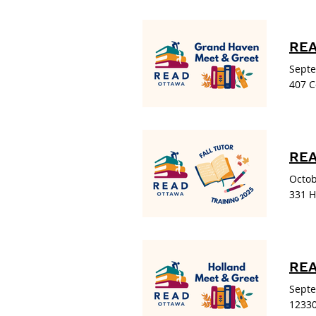
REA
Septe
407 C
REA
Octob
331 H
REA
Septe
12330