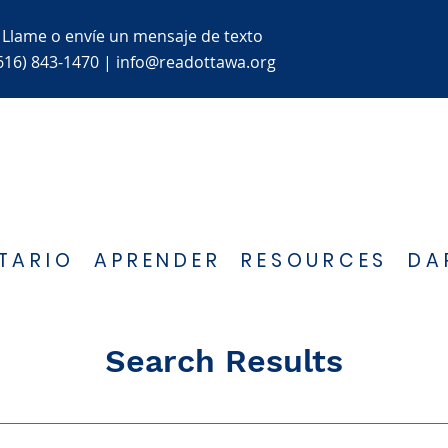
Llame o envíe un mensaje de texto
616) 843-1470
|
info@readottawa.org
TARIO
APRENDER
RESOURCES
DA
Search Results