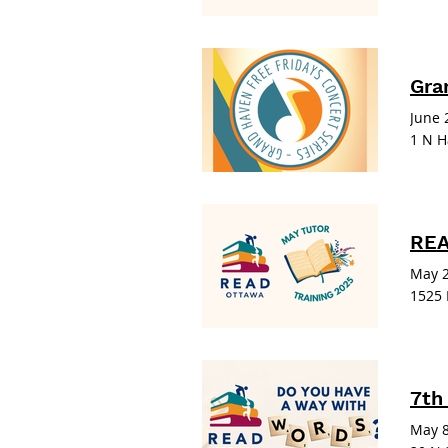
Gra
June 
1 N H
REA
May 2
1525 
7th
May 8