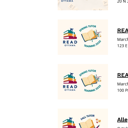
20 N 
REA
March
123 E
REA
March
100 P
Alle