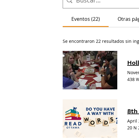
Eventos (22)
Otras pág
Se encontraron 22 resultados sin i
Hol
Novem
438 W
8th
April
20 N 