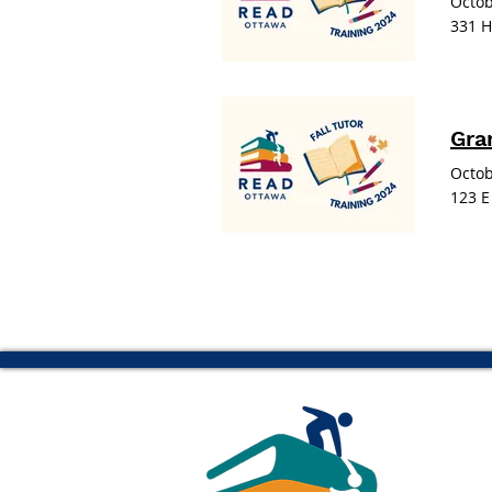
Octob
331 H
Gra
Octob
123 E