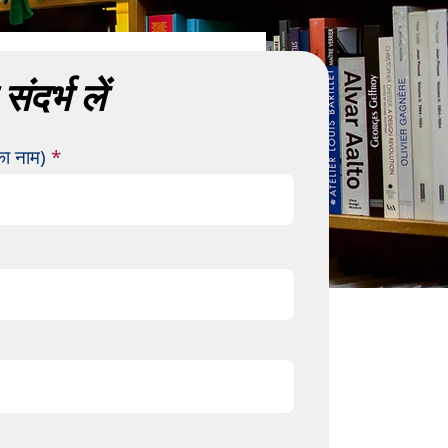
संदर्भ लें
का नाम)