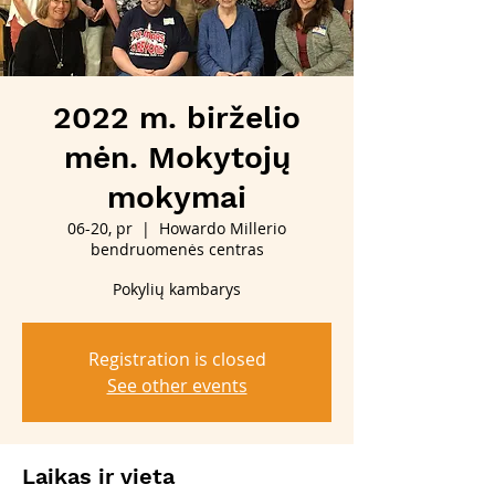
2022 m. birželio
mėn. Mokytojų
mokymai
06-20, pr
  |  
Howardo Millerio
bendruomenės centras
Pokylių kambarys
Registration is closed
See other events
Laikas ir vieta