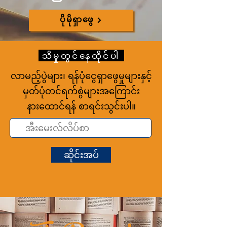
ပိုမိုရှာဖွေ
သိမှုတွင်နေထိုင်ပါ
လာမည့်ပွဲများ၊ ရန်ပုံငွေရှာဖွေမှုများနှင့်
မှတ်ပုံတင်ရက်စွဲများအကြောင်း
နားထောင်ရန် စာရင်းသွင်းပါ။
ဆိုင်းအပ်