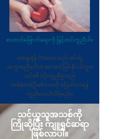
စာတတ်မြောက်ရေးကို မြှင့်တင်ကူညီပါ။
ဖတ်ရှုရန် Ottawa သည် မင်းရဲ့
အကူအညီမပါဘဲ မအောင်မြင်နိုင်ပါဘူး။
သင်၏ ပံ့ပိုးကူညီမှုသည်
တစ်စုံတစ်ဦး၏ဘဝကို ပြောင်းလဲရန်
ကူညီပေးပါလိမ့်မည်။
သင်ယူသူအသစ်ကို
ကြိုဆိုပြီး ကျူရှင်ဆရာ
ဖြစ်လာပါ။