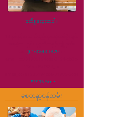
ဖတ်ရှုလေ့လာပါ။
18 နှစ်နှင့်အထက်မည်သူမဆိုတစ်ဦးချင်း
အခမဲ့ကျူရှင်။ ပုဂ္ဂလိကနှင့်လျှို့ဝှက်။
Call
(616) 843-1470
or
email_cc781905194cde-3194-bb3b-
136bad5cf58d_or
email_cc781905194cde-81905-5cde
-
81905-5cde
စေတနာ့ဝန်ထမ်း