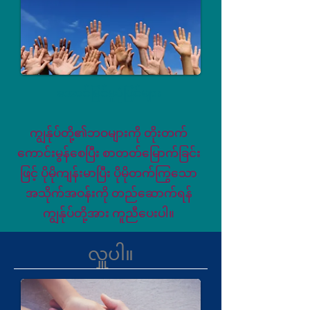
အောင်မြင်မှုပုံပြင်များ
ကျွန်ုပ်တို့၏ဘဝများကို တိုးတက်
ကောင်းမွန်စေပြီး စာတတ်မြောက်ခြင်း
ဖြင့် ပိုမိုကျန်းမာပြီး ပိုမိုတက်ကြွသော
အသိုက်အဝန်းကို တည်ဆောက်ရန်
ကျွန်ုပ်တို့အား ကူညီပေးပါ။
လှူပါ။