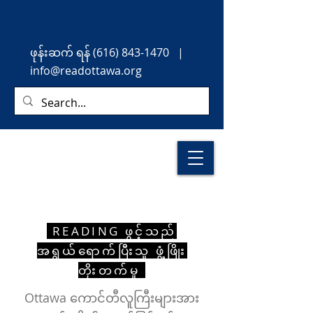
ဖုန်းဆက်
ရန်
(616) 843-1470
|
info@readottawa.org
READING ဖွင့်သည်
အရွယ်ရောက်ပြီးသူ ဖွံ့ဖြိုး
တိုးတက်မှု
Ottawa ကောင်တီလူကြီးများအား