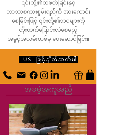
၎င်းတို့၏စာဖတ်ခြင်းနှင့်
ဘာသာစကားစွမ်းရည်ကို အားကောင်း
စေခြင်းဖြင့် ၎င်းတို့၏ဘဝများကို
တိုးတက်ပြောင်းလဲစေမည့်
အခွင့်အလမ်းတစ်ခု ပေးဆောင်ခြင်း။
US ဖြင့်ချိတ်ဆက်ပါ
အခမဲ့အကူအညီ