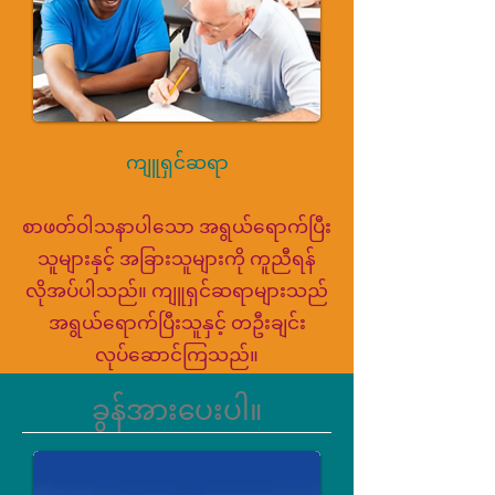
ကျူရှင်ဆရာ
စာဖတ်ဝါသနာပါသော အရွယ်ရောက်ပြီး
သူများနှင့် အခြားသူများကို ကူညီရန်
လိုအပ်ပါသည်။ ကျူရှင်ဆရာများသည်
အရွယ်ရောက်ပြီးသူနှင့် တဦးချင်း
လုပ်ဆောင်ကြသည်။
ခွန်အားပေးပါ။