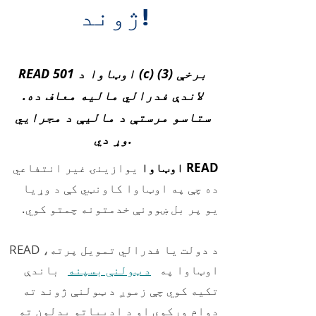
ژوند!
READ اوټاوا د 501 (c) (3) برخې
لاندې فدرالي مالیه معاف ده.
ستاسو مرستې د مالیې د مجرايي
وړ دي.
READ اوټاوا
یوازینۍ غیر انتفاعي
ده چې په اوټاوا کاونټي کې د وړیا
یو پر بل ښوونې خدمتونه چمتو کوي.
د دولت یا فدرالي تمویل پرته، READ
اوټاوا په
د ټولنې بسپنه
باندې
تکیه کوي چې زموږ د ټولنې ژوند ته
دوام ورکوي او د ادبياتو بدلون ته