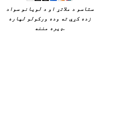
ستاسو د ملاتړ او د لویانو سواد
زده کړې ته وده ورکولو لپاره
ډیره مننه.