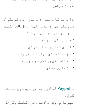
دوام ورکوي.
دا د یو کال لپاره د نوي زده کونکي /
ښوونکي جوړه ملاتړ لپاره $ 500 لګښت
لري. مرستې به تمویل شي:
• د ښوونکي روزنه
• کاري کتابونه او توکي
• د زده کونکي لپاره ازموینه
• د شاګرد/ ښوونکي سره جوړه
• د تعقیب ملاتړ
د
Paypal
له لارې په خوندي ډول بسپنه
کول،
مهرباني وکړئ لاندې تڼۍ کلیک وکړئ: