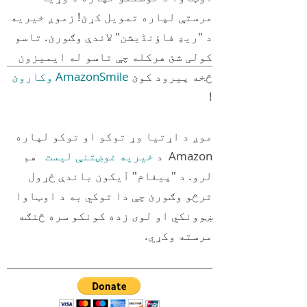
مرستې لپاره تمویل کړئ! زموږ خیریه
د "ریډ فاؤنڈیشن" لاندې وګورئ. تاسو
کولی شئ هرکله چې تاسو له ایمیزون
څخه پیرود کوئ
AmazonSmile وکاروئ
!
موږ د اړتیا وړ توکو او توکو لپاره
Amazon د
خیریه غوښتنې لیست
هم
لرو. د "پیغام" آیکون باندې ځړول
ترڅو وګورئ چې دا توکي به د اوټاوا
ښوونکي او لوی زده کونکو سره څنګه
مرسته وکړي.