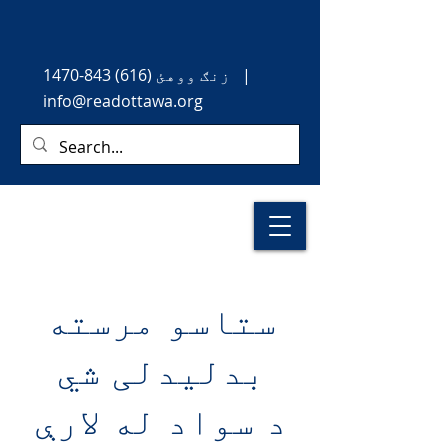
|
زنګ ووهئ
(616) 843-1470
info@readottawa.org
ستاسو مرسته
بدلیدلی شي
د سواد له لارې