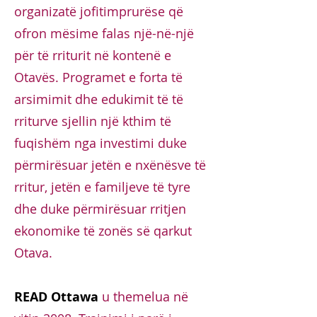
organizatë jofitimprurëse që
ofron mësime falas një-në-një
për të rriturit në kontenë e
Otavës. Programet e forta të
arsimimit dhe edukimit të të
rriturve sjellin një kthim të
fuqishëm nga investimi duke
përmirësuar jetën e nxënësve të
rritur, jetën e familjeve të tyre
dhe duke përmirësuar rritjen
ekonomike të zonës së qarkut
Otava.
READ Ottawa
u themelua në