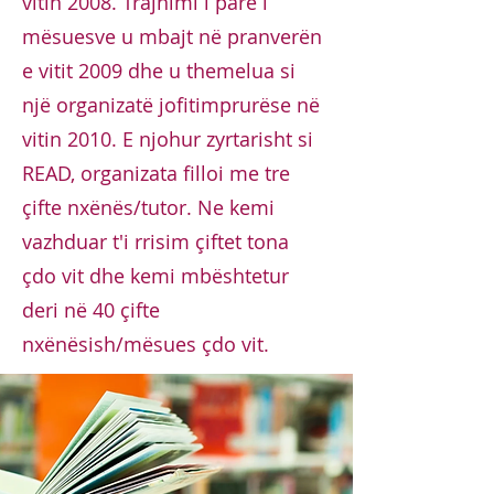
vitin 2008. Trajnimi i parë i
mësuesve u mbajt në pranverën
e vitit 2009 dhe u themelua si
një organizatë jofitimprurëse në
vitin 2010. E njohur zyrtarisht si
READ, organizata filloi me tre
çifte nxënës/tutor. Ne kemi
vazhduar t'i rrisim çiftet tona
çdo vit dhe kemi mbështetur
deri në 40 çifte
nxënësish/mësues çdo vit.