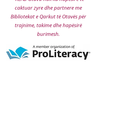
caktuar zyre dhe partnere me
Bibliotekat e Qarkut të Otavës për
trajnime, takime dhe hapësirë
burimesh.
43% e të rriturve me nivelet më
të ulëta të shkrim-leximit jetojnë
në varfëri dhe 70% e të rriturve
përfitues të mirëqenies kanë
nivele të ulëta të shkrim-leximit.
Ekziston një korrelacion i qartë
midis më shumë arsimit dhe
fitimeve më të larta dhe midis