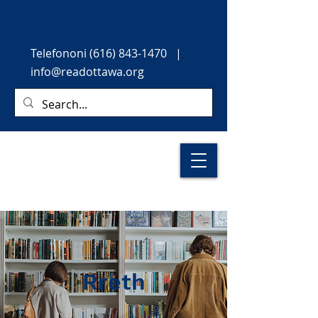
Telefononi
(616) 843-1470
|
info@readottawa.org
Rreth