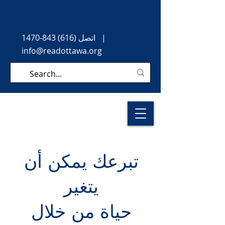
|
اتصل
(616) 843-1470
info@readottawa.org
تبرعك يمكن أن
يتغير
حياة من خلال