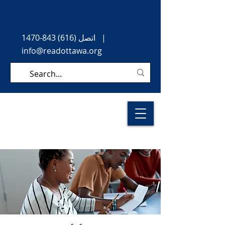
|
اتصل
(616) 843-1470
info@readottawa.org