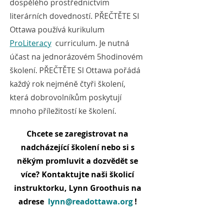
dospělého prostřednictvím
literárních dovedností. PŘEČTĚTE SI
Ottawa používá kurikulum
ProLiteracy
curriculum. Je nutná
účast na jednorázovém 5hodinovém
školení. PŘEČTĚTE SI Ottawa pořádá
každý rok nejméně čtyři školení,
která dobrovolníkům poskytují
mnoho příležitostí ke školení.
Chcete se zaregistrovat na
nadcházející školení nebo si s
někým promluvit a dozvědět se
více? Kontaktujte naši školicí
instruktorku, Lynn Groothuis na
adrese
lynn@readottawa.org
!