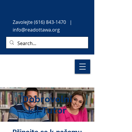
Zavolejte
(616) 843-1470
|
info@readottawa.org
Dobrovolní
k | Tutor