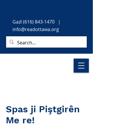
Gazî
(616) 843-1470
|
info@readottawa.org
Spas ji Piştgirên
Me re!