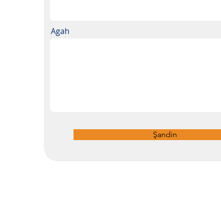
Agah
Şandin