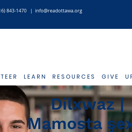
16) 843-1470
|
info@readottawa.org
TEER
LEARN
RESOURCES
GIVE
U
Dilxwaz |
Mamosta şex