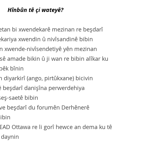
Hînbûn tê çi wateyê?
aetan bi xwendekarê mezinan re beşdarî
kariya xwendin û nivîsandinê bibin
ên xwende-nivîsendetiyê yên mezinan
sê amade bikin û ji wan re bibin alîkar ku
êk bînin
n diyarkirî (ango, pirtûkxane) bicivin
ê beşdarî danişîna perwerdehiya
şeş-saetê bibin
î ve beşdarî du forumên Derhênerê
ibin
EAD Ottawa re li gorî hewce an dema ku tê
î daynin