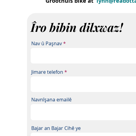
Groothuis bike at
lynn@readott
Îro bibin dilxwaz!
Nav û Paşnav
Jimare telefon
Navnîşana emailê
Bajar an Bajar Cihê ye