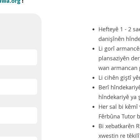
awa.org
!
Hefteyê 1 - 2 s
danişînên hînde
Li gorî armanc
plansaziyên der
wan armancan p
Li cihên giştî yê
Berî hîndekariy
hîndekariyê ya 
Her sal bi kêm
Fêrbûna Tutor b
Bi xebatkarên R
xwestin re têkil