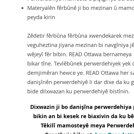
Materyalên fêrbûnê ji bo mezinan û mamo
peyda kirin
Zêdetir fêrbûna fêrbûna xwendekarek mez
veguheztina jiyana mezinan bi navgîniya 
wêjeyî fêr bibin. READ Ottawa bernamey
bikar tîne. Tevlêbûnek perwerdehiyek yek c
demjimêran hewce ye. READ Ottawa her sal
danişînên perwerdehiyê li dar dixe da ku 
bide dilxwazan ku perwerdehiyê bistînin.
Dixwazin ji bo danişîna perwerdehiya
bikin an bi kesek re biaxivin da ku bê
Têkilî mamosteyê meya Perwerdeh