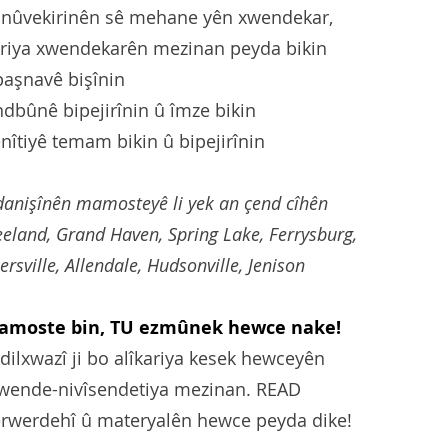
ê nûvekirinên sê mehane yên xwendekar,
ariya xwendekarên mezinan peyda bikin
 paşnavê bişînin
bûnê bipejirînin û îmze bikin
tiyê temam bikin û bipejirînin
danişînên mamosteyê li yek an çend cîhên
Zeeland, Grand Haven, Spring Lake, Ferrysburg,
rsville, Allendale, Hudsonville, Jenison
mamoste bin, TU ezmûnek hewce nake!
 dilxwazî ji bo alîkariya kesek hewceyên
wende-nivîsendetiya mezinan. READ
rwerdehî û materyalên hewce peyda dike!