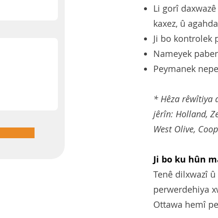
Li gorî daxwaz
kaxez, û agahd
Ji bo kontrolek
Nameyek pabend
Peymanek nepenî
* Hêza rêwîtiya 
jêrîn: Holland, 
West Olive, Coope
Ji bo ku hûn 
Tenê dilxwazî û
perwerdehiya x
Ottawa hemî pe