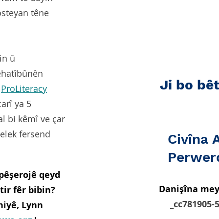
steyan têne
in û
jêhatîbûnên
Ji bo bê
a
ProLiteracy
arî ya 5
 bi kêmî ve çar
gelek fersend
Civîna 
Perwer
 pêşerojê qeyd
Danişîna mey
tir fêr bibin?
_cc781905-
iyê, Lynn