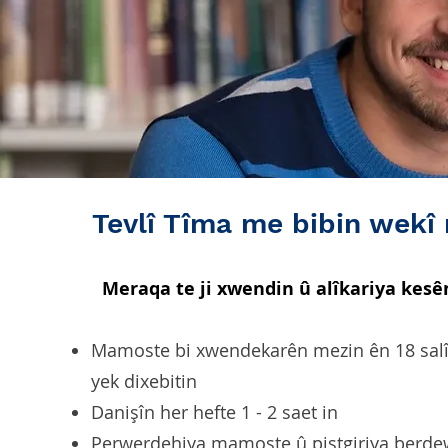
Tevlî Tîma me bibin wekî
Meraqa te ji xwendin û alîkariya kesê
Mamoste bi xwendekarên mezin ên 18 salî û
yek dixebitin
Danişîn her hefte 1 - 2 saet in
Perwerdehiya mamoste û piştgiriya berde