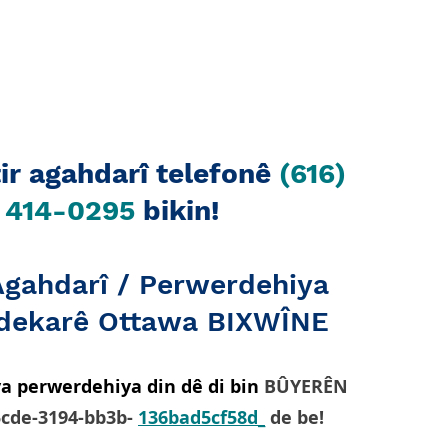
tir agahdarî telefonê
(616)
414-0295
bikin!
Agahdarî / Perwerdehiya
dekarê Ottawa BIXWÎNE
a perwerdehiya din dê di bin
BÛYERÊN
5cde-3194-bb3b-
136bad5cf58d_
de be!