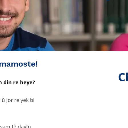
 mamoste!
C
n din re heye?
 jor re yek bi
wam tê dayîn