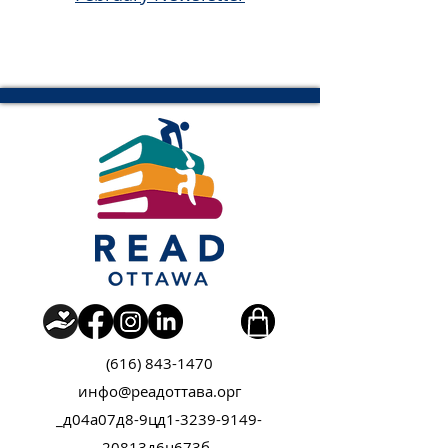
(616) 843-1470
инфо@реадоттава.орг
_д04а07д8-9цд1-3239-9149-
20813д6ц673б_