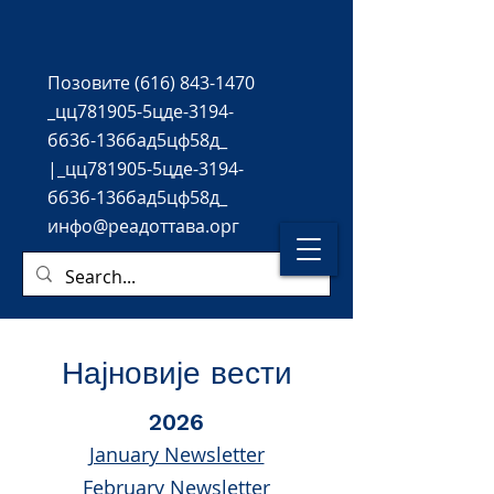
Позовите
(616) 843-1470
_цц781905-5цде-3194-
бб3б-136бад5цф58д_
|_цц781905-5цде-3194-
бб3б-136бад5цф58д_
инфо@реадоттава.орг
Најновије вести
2026
January Newsletter
February Newsletter