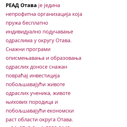
РЕАД Отава
је једина
непрофитна организација која
пружа бесплатно
индивидуално подучавање
одраслима у округу Отава.
Снажни програми
описмењавања и образовања
одраслих доносе снажан
повраћај инвестиција
побољшавајући животе
одраслих ученика, животе
њихових породица и
побољшавајући економски
раст области округа Отава.