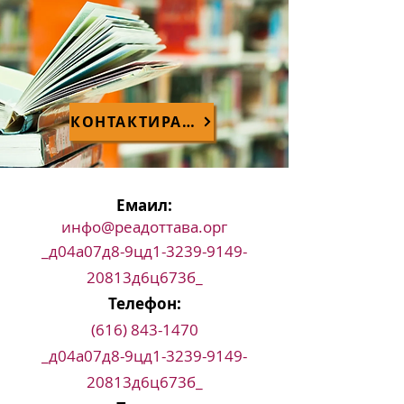
КОНТАКТИРАЈТЕ НАС
Емаил:
инфо@реадоттава.орг
_д04а07д8-9цд1-3239-9149-
20813д6ц673б_
Телефон:
(616) 843-1470
_д04а07д8-9цд1-3239-9149-
20813д6ц673б_