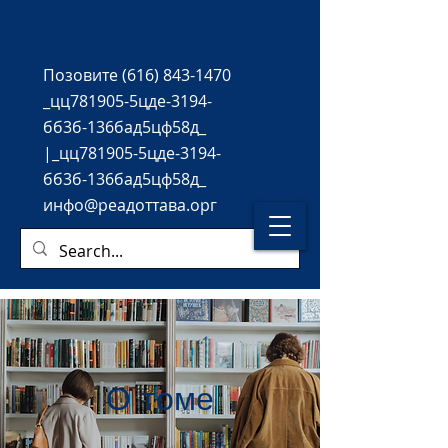
Позовите
(616) 843-1470
_цц781905-5цде-3194-
бб3б-136бад5цф58д_
|_цц781905-5цде-3194-
бб3б-136бад5цф58д_
инфо@реадоттава.орг
О томе