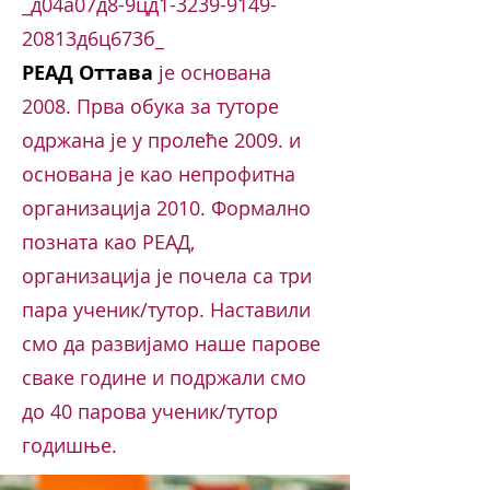
_д04а07д8-9цд1-3239-9149-
20813д6ц673б_
РЕАД Оттава
је основана
2008. Прва обука за туторе
одржана је у пролеће 2009. и
основана је као непрофитна
организација 2010. Формално
позната као РЕАД,
организација је почела са три
пара ученик/тутор. Наставили
смо да развијамо наше парове
сваке године и подржали смо
до 40 парова ученик/тутор
годишње.