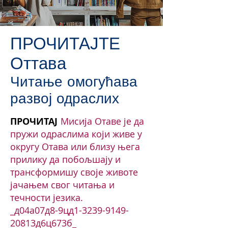
ПРОЧИТАЈТЕ
Оттава
Читање омогућава
развој одраслих
ПРОЧИТАЈ
Мисија Отаве је да
пружи одраслима који живе у
округу Отава или близу њега
прилику да побољшају и
трансформишу своје животе
јачањем свог читања и
течности језика.
_д04а07д8-9цд1-3239-9149-
20813д6ц673б_