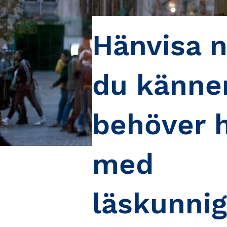
Hänvisa 
du känne
behöver h
med
läskunnig