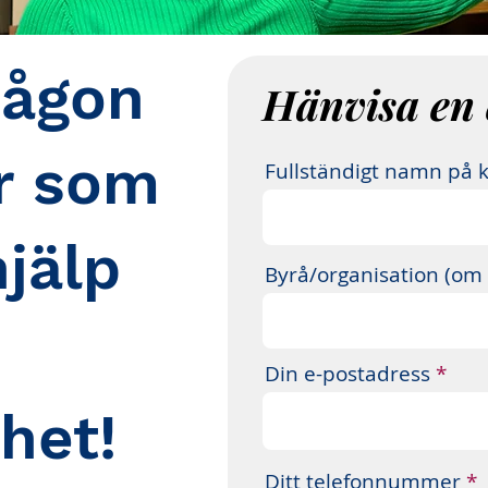
någon
Hänvisa en 
r som
Fullständigt namn på 
jälp
Byrå/organisation (om t
Din e-postadress
het!
Ditt telefonnummer