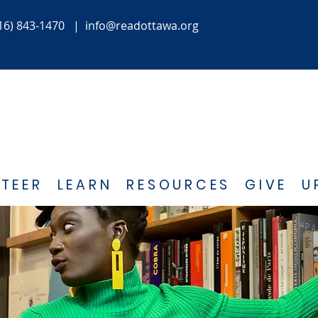
16) 843-1470
|
info@readottawa.org
TEER
LEARN
RESOURCES
GIVE
U