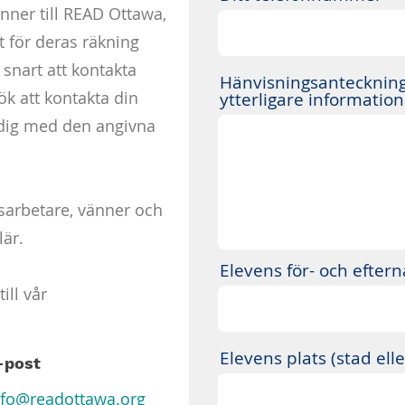
nner till READ Ottawa,
et för deras räkning
snart att kontakta
Hänvisningsanteckninga
ök att kontakta din
ytterligare informatio
 dig med den angivna
sarbetare, vänner och
lär.
Elevens för- och efte
ill vår
Elevens plats (stad elle
-post
nfo@readottawa.org