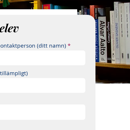
elev
kontaktperson (ditt namn)
illämpligt)