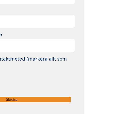
er
ntaktmetod (markera allt som
Skicka