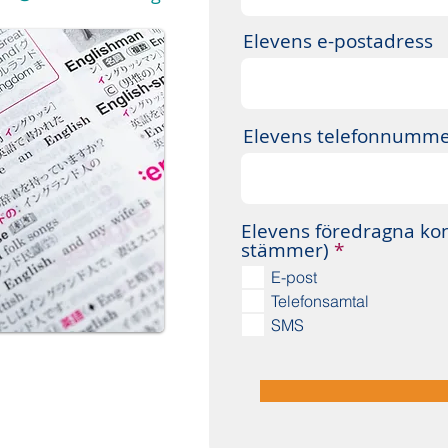
Elevens e-postadress
Elevens telefonnumm
Elevens föredragna ko
O
stämmer)
*
b
E-post
l
Telefonsamtal
i
g
SMS
a
t
o
r
i
s