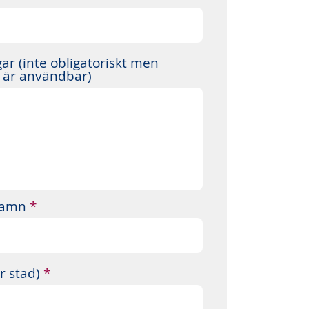
r (inte obligatoriskt men
n är användbar)
rnamn
r stad)