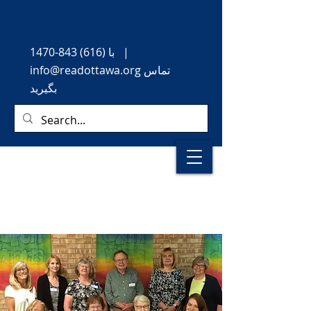
|
با
(616) 843-1470
تماس
info@readottawa.org
بگیرید