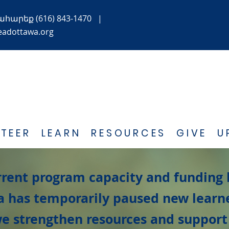
ահարեք
(616) 843-1470
|
eadottawa.org
TEER
LEARN
RESOURCES
GIVE
U
rrent program capacity and funding 
 has temporarily paused new learn
e strengthen resources and support 