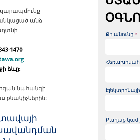
 պարապմունք
ՕԳՆՈ
ցանկացած անձ
աղտնի
Քո անունը
43-1470
tawa.org
Հեռախոսա
ջի ձևը:
չիգան նահանգի
Էլեկտրոնայի
 բնակիչներին:
տավայի
Քաղաք կամ 
ասավանդման