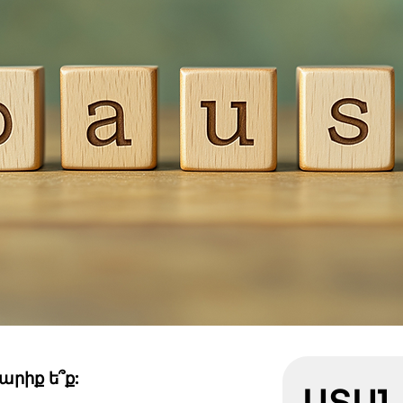
արիք ե՞ք:
ՍՏԱՆ