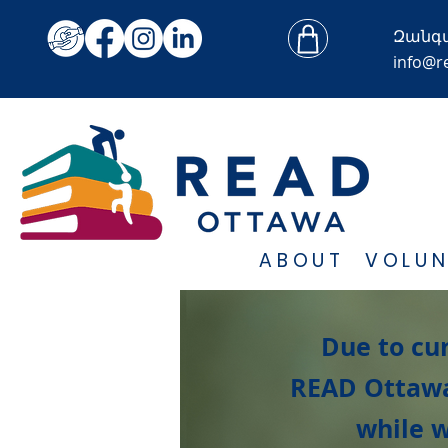
Զանգ
info@r
ABOUT
VOLUN
Due to cu
READ Ottawa
while w