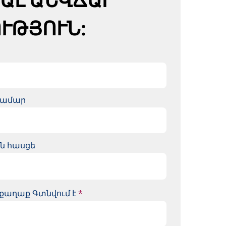
ՒԹՅՈՒՆ:
համար
ն հասցե
քաղաք Գտնվում է