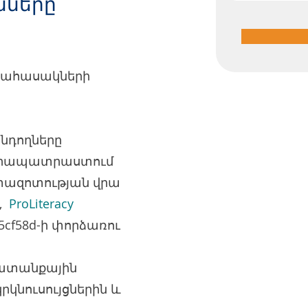
նները
եծահասակների
դողները
վերապատրաստում
ետազոտության վրա
ր,
ProLiteracy
d5cf58d-ի փորձառու
խատանքային
րկնուսույցներին և