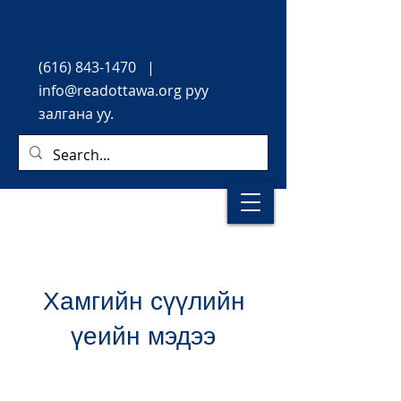
(616) 843-1470
|
info@readottawa.org руу
залгана уу.
Хамгийн сүүлийн
үеийн мэдээ