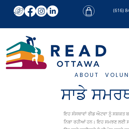
(616) 8
ABOUT
VOLUN
ਸਾਡੇ ਸਮਰਥ
ਇਹ ਸੰਸਥਾਵਾਂ ਰੀਡ ਔਟਵਾ ਨੂੰ ਸਸ਼ਕਤ 
ਨਿਭਾ ਰਹੀਆਂ ਹਨ। ਇਹ ਸਮਝਣ ਲਈ ਸਾਡੇ 