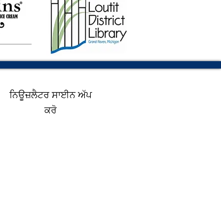
ਨਿਊਜ਼ਲੈਟਰ ਸਾਈਨ ਅੱਪ
ਕਰੋ