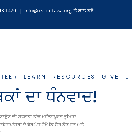
43-1470
|
info@readottawa.org
'ਤੇ ਕਾਲ ਕਰੋ
TEER
LEARN
RESOURCES
GIVE
U
ਕਾਂ ਦਾ ਧੰਨਵਾਦ!
ਬਣਾਉਣ ਦੀ ਸਫਲਤਾ ਵਿੱਚ ਮਹੱਤਵਪੂਰਨ ਭੂਮਿਕਾ
ਸਪਾਂਸਰਾਂ ਦੇ ਵੈਬ ਪੇਜ ਦੇਖੋ ਕਿ ਉਹ ਕੌਣ ਹਨ ਅਤੇ