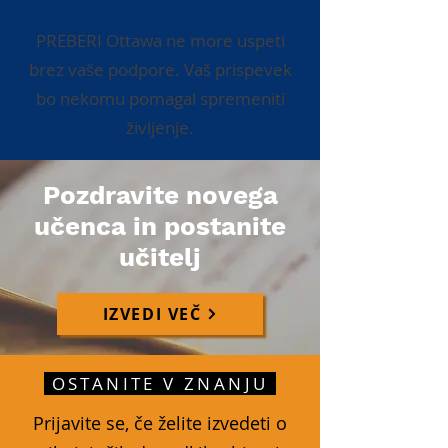
PREBERI Ottawa ne more uspeti
brez vaše podpore. Vaš prispevek
bo nekomu pomagal spremeniti
življenje.
Pozdravite novega
učenca in postanite
učitelj
IZVEDI VEČ
OSTANITE V ZNANJU
Prijavite se, če želite izvedeti o