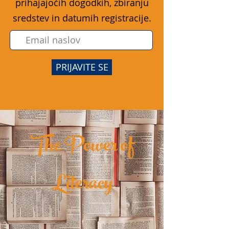
prihajajočih dogodkih, zbiranju
sredstev in datumih registracije.
PRIJAVITE SE
The Power of
Literacy