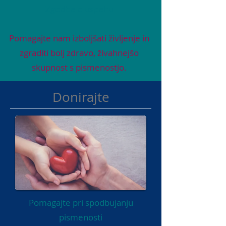
Zgodbe o uspehu
Pomagajte nam izboljšati življenje in
zgraditi bolj zdravo, živahnejšo
skupnost s pismenostjo.
Donirajte
Pomagajte pri spodbujanju
pismenosti