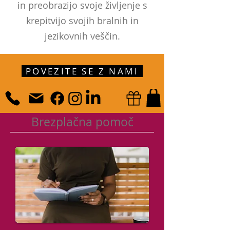
in preobrazijo svoje življenje s
krepitvijo svojih bralnih in
jezikovnih veščin.
POVEZITE SE Z NAMI
Brezplačna pomoč