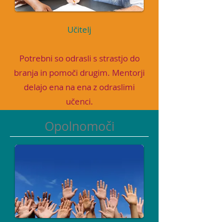
Učitelj
Potrebni so odrasli s strastjo do
branja in pomoči drugim. Mentorji
delajo ena na ena z odraslimi
učenci.
Opolnomoči