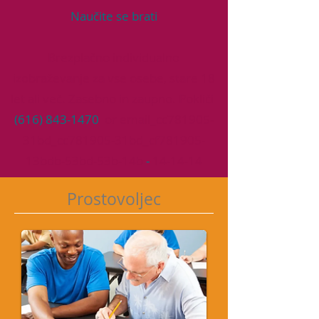
Naučite se brati
Brezplačno individualno
izobraževanje za vse osebe, stare 18
let ali več. Zasebno in zaupno. Pokliči
(616) 843-1470
or email_cc781905-
31bd_cc781905-31bd_cf781905-
13bdb-53bd-53b-14b
-
14-14-14
Prostovoljec