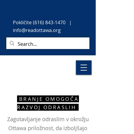
Pokličite
(616) 843-1470
|
info@readottawa.org
BRANJE OMOGOČA
RAZVOJ ODRASLIH
Zagotavljanje odraslim v okrožju
Ottawa priložnost, da izboljšajo