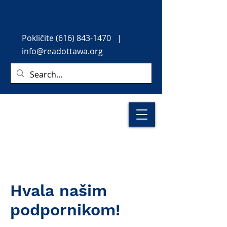
Pokličite
(616) 843-1470
|
info@readottawa.org
Hvala našim
podpornikom!