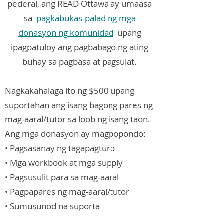
pederal, ang READ Ottawa ay umaasa
sa
pagkabukas-palad ng mga
donasyon ng komunidad
upang
ipagpatuloy ang pagbabago ng ating
buhay sa pagbasa at pagsulat.
Nagkakahalaga ito ng $500 upang
suportahan ang isang bagong pares ng
mag-aaral/tutor sa loob ng isang taon.
Ang mga donasyon ay magpopondo:
• Pagsasanay ng tagapagturo
• Mga workbook at mga supply
• Pagsusulit para sa mag-aaral
• Pagpapares ng mag-aaral/tutor
• Sumusunod na suporta