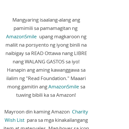
Mangyaring isaalang-alang ang
pamimili sa pamamagitan ng
AmazonSmile
upang magkaroon ng
maliit na porsyento ng iyong binili na
naibigay sa READ Ottawa nang LIBRE
nang WALANG GASTOS sa iyo!
Hanapin ang aming kawanggawa sa
ilalim ng "Read Foundation." Maaari
mong gamitin ang
AmazonSmile
sa
tuwing bibili ka sa Amazon!
Mayroon din kaming Amazon
Charity
Wish List
para sa mga kinakailangang
item at materyales. Mag-hover sa icon