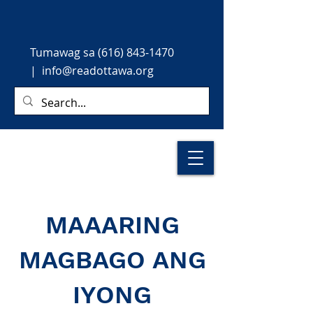
Tumawag
sa
(616) 843-1470
|
info@readottawa.org
MAAARING
MAGBAGO ANG
IYONG