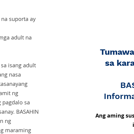
 na suporta ay
mga adult na
Tumawa
sa kar
 sa isang adult
ang nasa
kasanayang
BA
amit ng
Informa
g pagdalo sa
asanay. BASAHIN
Ang aming sus
on ng
ng maraming