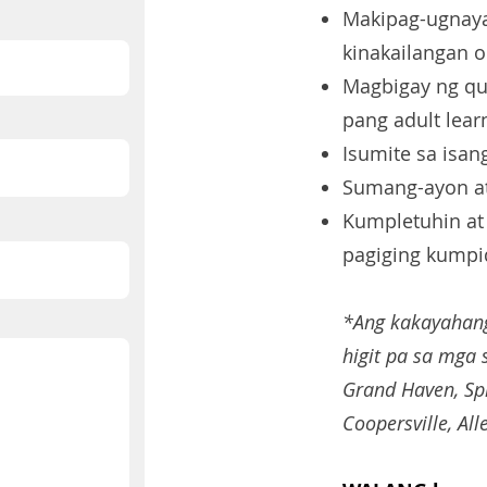
Makipag-ugnaya
kinakailangan o
Magbigay ng qua
pang adult lea
Isumite sa isa
Sumang-ayon at
Kumpletuhin at
pagiging kumpi
*Ang kakayahang
higit pa sa mga
Grand Haven, Spr
Coopersville, All