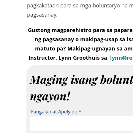
pagkakataon para sa mga boluntaryo na 
pagsasanay.
Gustong magparehistro para sa papara
ng pagsasanay o makipag-usap sa is
matuto pa? Makipag-ugnayan sa ami
Instructor, Lynn Groothuis sa
lynn@re
Maging isang bolun
ngayon!
Pangalan at Apelyido