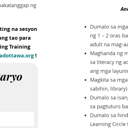
makatanggap ng
An
Dumalo sa mga 
ting na sesyon
ng 1 – 2 oras 
ang tao para
adult na mag-aa
ng Training
Maghanda ng mg
adottawa.org
!
sa literacy ng 
ang mga layuni
taryo
Magkita sa mga 
sabihin, library)
Dumalo sa isan
sa pagtuturo b
Dumalo sa hind
Learning Circle