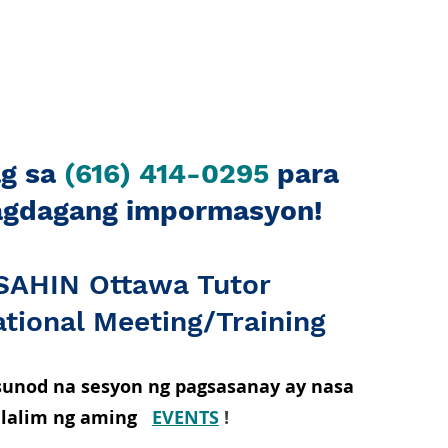
g sa
(616) 414-0295
para
agdagang impormasyon!
SAHIN Ottawa Tutor
tional Meeting/Training
unod na sesyon ng pagsasanay ay nasa
ilalim ng aming
EVENTS
!