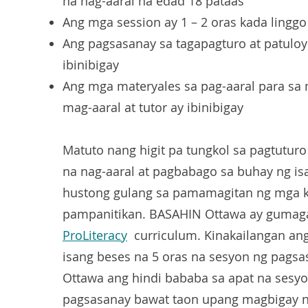
na nag-aaral na edad 18 pataas
Ang mga session ay 1 – 2 oras kada linggo
Ang pagsasanay sa tagapagturo at patuloy
ibinibigay
Ang mga materyales sa pag-aaral para sa 
mag-aaral at tutor ay ibinibigay
Matuto nang higit pa tungkol sa pagtuturo
na nag-aaral at pagbabago sa buhay ng is
hustong gulang sa pamamagitan ng mga 
pampanitikan. BASAHIN Ottawa ay gumag
ProLiteracy
curriculum. Kinakailangan an
isang beses na 5 oras na sesyon ng pags
Ottawa ang hindi bababa sa apat na sesy
pagsasanay bawat taon upang magbigay 