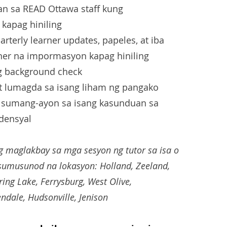
n sa READ Ottawa staff kung
 kapag hiniling
rterly learner updates, papeles, at iba
rner na impormasyon kapag hiniling
ng background check
 lumagda sa isang liham ng pangako
 sumang-ayon sa isang kasunduan sa
densyal
 maglakbay sa mga sesyon ng tutor sa isa o
 sumusunod na lokasyon: Holland, Zeeland,
ing Lake, Ferrysburg, West Olive,
endale, Hudsonville, Jenison