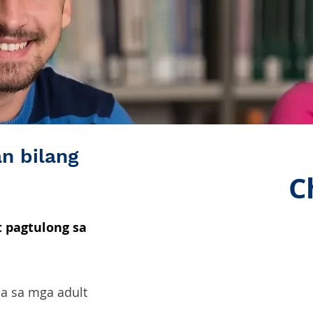
n bilang
C
t pagtulong sa
sa sa mga adult