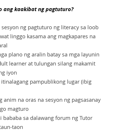
o ang kaakibat ng pagtuturo?
sesyon ng pagtuturo ng literacy sa loob
bawat linggo kasama ang magkapares na
ral
a plano ng aralin batay sa mga layunin
adult learner at tulungan silang makamit
ng iyon
itinalagang pampublikong lugar (ibig
g anim na oras na sesyon ng pagsasanay
ago magturo
i bababa sa dalawang forum ng Tutor
 taun-taon