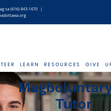
ag
sa (616) 843-1470
|
eadottawa.org
TEER
LEARN
RESOURCES
GIVE
U
Magboluntary
Tutor