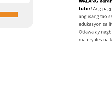
WALANG karana
tutor!
Ang pagp
ang isang tao 
edukasyon sa l
Ottawa ay nagb
materyales na k