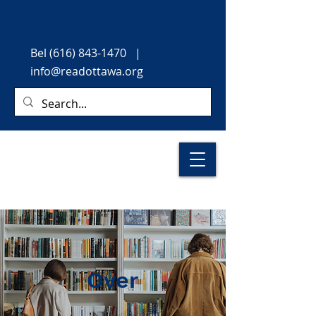
Bel
(616) 843-1470
|
info@readottawa.org
Over